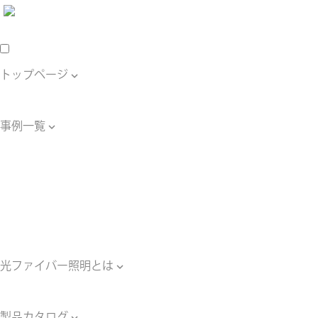
トップページ

トップページ
事例一覧

事例一覧
星空天井の事例
水中照明の事例
壁面照明の事例
床照明の事例
その他の照明の事例
光ファイバー照明とは

光ファイバー照明とは
製品カタログ
