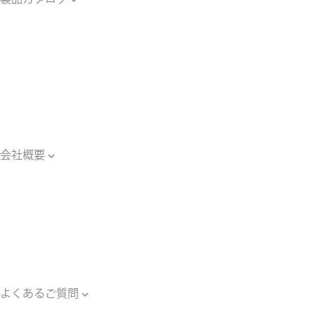
製品カタログ
光ファイバー
関連用語集
光学・照明
関連用語集
光源装置・器具
関連用語集
会社概要

会社概要
主要納入工事
ご案内・ブログ一覧
ご依頼のながれ
対応エリア
個人情報保護方針
よくあるご質問

よくあるご質問